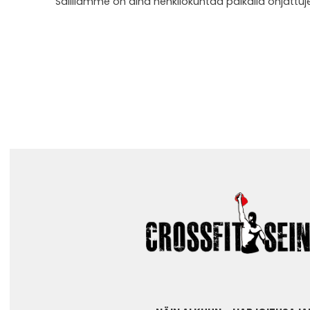
Salillamme on aina henkilökuntaa paikalla ohjattuj