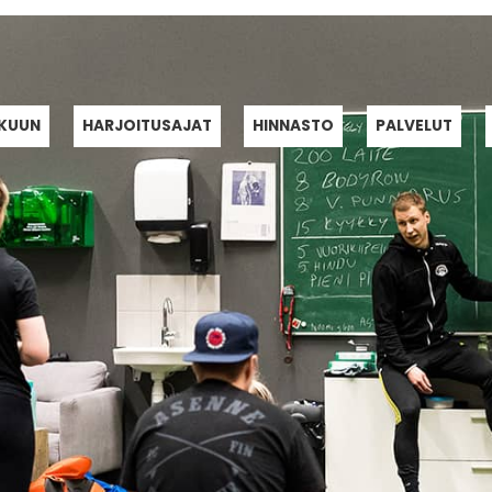
LKUUN
HARJOITUSAJAT
HINNASTO
PALVELUT