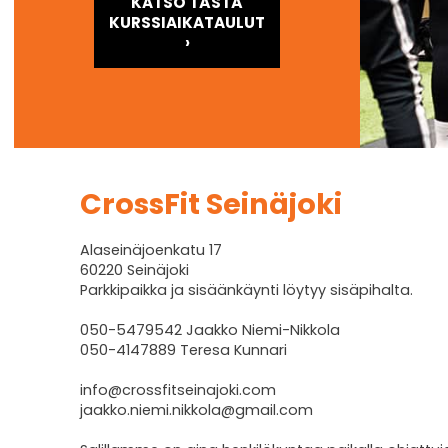
KATSO TÄSTÄ
KURSSIAIKATAULUT
›
CrossFit Seinäjoki
Alaseinäjoenkatu 17
60220 Seinäjoki
Parkkipaikka ja sisäänkäynti löytyy sisäpihalta.
050-5479542 Jaakko Niemi-Nikkola
050-4147889 Teresa Kunnari
info@crossfitseinajoki.com
jaakko.niemi.nikkola@gmail.com